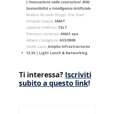
L’innovazione nelle costruzioni: BIM,
Sostenibilità e Intelligenza Artificiale
Modera: Riccardo Perego, One Team
Armando Quazzo
,
SMAT
Salvatore D’Alfonso
,
TELT
Francesco Semeraro
,
ANAS spa
Adriano Castagnone
,
ASSOBIM
Gioele Lauro
,
Amplia Infrastructures
13.30 | Light Lunch & Networking
Ti interessa?
Iscriviti
subito a questo link
!