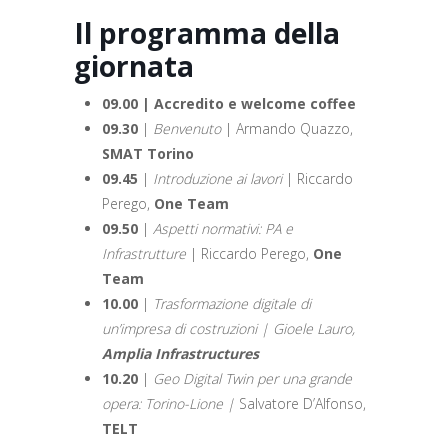
Il programma della
giornata
09.00 | Accredito e welcome coffee
09.30
|
Benvenuto
| Armando Quazzo,
SMAT Torino
09.45
|
Introduzione ai lavori
| Riccardo
Perego,
One Team
09.50
|
Aspetti normativi: PA e
Infrastrutture
| Riccardo Perego,
One
Team
10.00
|
Trasformazione digitale di
un’impresa di costruzioni | Gioele Lauro,
Amplia Infrastructures
10.20
|
Geo Digital Twin per una grande
opera: Torino-Lione |
Salvatore D’Alfonso,
TELT