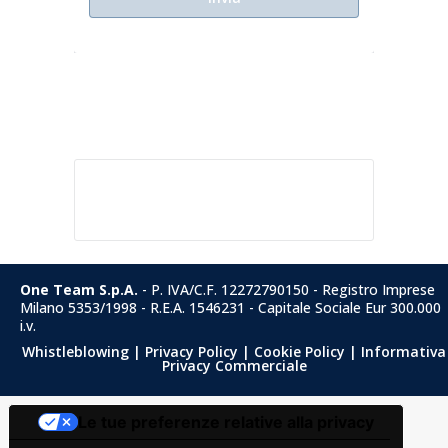
EVIDENZA
Tags:
One Team S.p.A.
- P. IVA/C.F. 12272790150 - Registro Imprese
Milano 5353/1998 - R.E.A. 1546231 - Capitale Sociale Eur 300.000
i.v.
Whistleblowing
|
Privacy Policy
|
Cookie Policy
|
Informativa
Privacy Commerciale
Le tue preferenze relative alla privacy