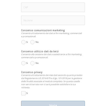
Consenso comunicazioni marketing
Consento al trattamento dei dati ai fini marketing, commerciali
e promozionali.
Si
No
Consenso utilizzo dati da terzi
Consento alla cessione dei dati a società terze ai fini marketing,
commerciali e promozionali.
Si
No
Consenso privacy
Consento al trattamento dei miei dati secondo quanto previsto
dal Regolamento UE 2016/679 e d.lgs. 101/2018 per la gestione
delle finalità associate al modulo compilato. Se questa casella
non verrà barrata non ci sarà possibile soddisfare la tua
richiesta.
Si
Invia