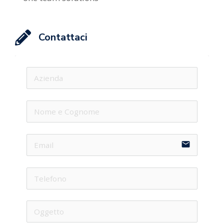
Contattaci
email